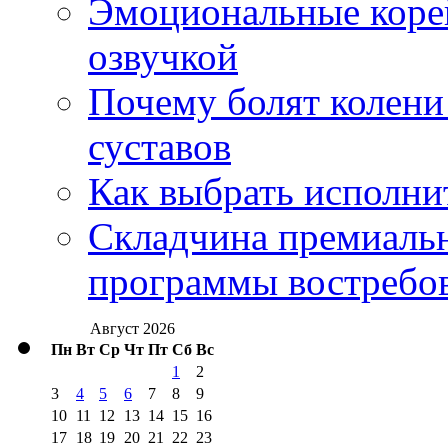
Эмоциональные корей
озвучкой
Почему болят колени 
суставов
Как выбрать исполни
Складчина премиальн
программы востребо
Август 2026
Пн
Вт
Ср
Чт
Пт
Сб
Вс
1
2
3
4
5
6
7
8
9
10
11
12
13
14
15
16
17
18
19
20
21
22
23