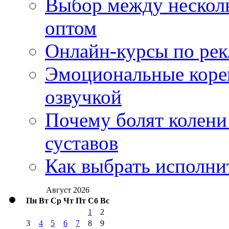
Выбор между нескол
оптом
Онлайн-курсы по ре
Эмоциональные корей
озвучкой
Почему болят колени 
суставов
Как выбрать исполни
Август 2026
Пн
Вт
Ср
Чт
Пт
Сб
Вс
1
2
3
4
5
6
7
8
9