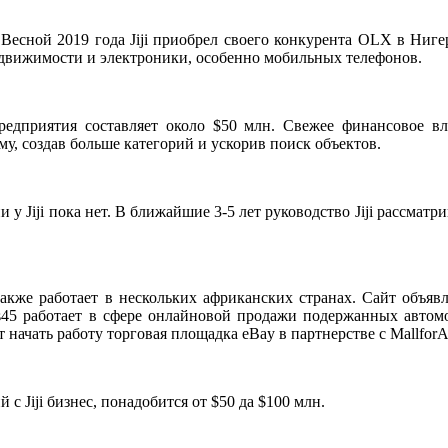
 Весной 2019 года Jiji приобрел своего конкурента OLX в Ниге
едвижимости и электроники, особенно мобильных телефонов.
дприятия составляет около $50 млн. Свежее финансовое влия
у, создав больше категорий и ускорив поиск объектов.
у Jiji пока нет. В ближайшие 3-5 лет руководство Jiji рассмат
также работает в нескольких африканских странах. Сайт объявле
s45 работает в сфере онлайновой продажи подержанных автомо
начать работу торговая площадка eBay в партнерстве с MallforAf
с Jiji бизнес, понадобится от $50 да $100 млн.