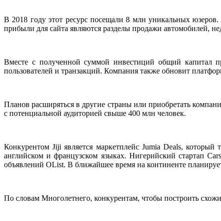
В 2018 году этот ресурс посещали 8 млн уникальных юзеров.
прибыли для сайта являются разделы продажи автомобилей, н
Вместе с полученной суммой инвестиций общий капитал пре
пользователей и транзакций. Компания также обновит платформ
Планов расширяться в другие страны или приобретать компании 
с потенциальной аудиторией свыше 400 млн человек.
Конкурентом Jiji является маркетплейс Jumia Deals, который 
английском и французском языках. Нигерийский стартап Car
объявлений OList. В ближайшее время на континенте планирует 
По словам Многолетнего, конкурентам, чтобы построить схожий 