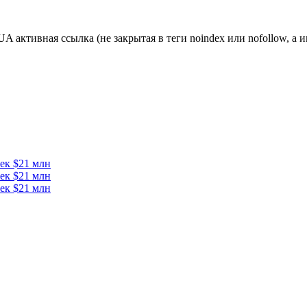
ктивная ссылка (не закрытая в теги noindex или nofollow, а и
ек $21 млн
ек $21 млн
ек $21 млн