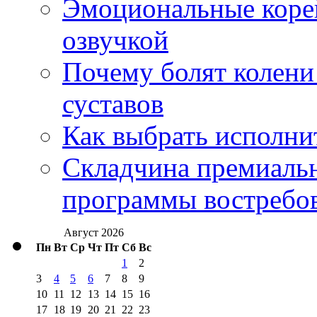
Эмоциональные корей
озвучкой
Почему болят колени 
суставов
Как выбрать исполни
Складчина премиальн
программы востребо
Август 2026
Пн
Вт
Ср
Чт
Пт
Сб
Вс
1
2
3
4
5
6
7
8
9
10
11
12
13
14
15
16
17
18
19
20
21
22
23