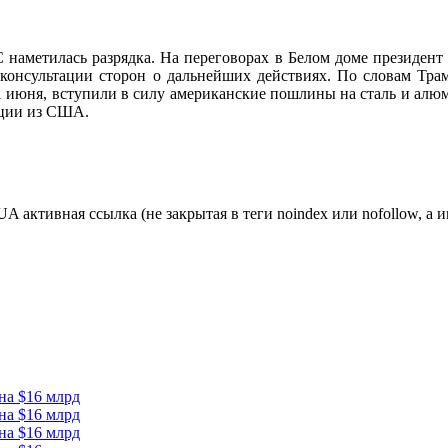
 наметилась разрядка. На переговорах в Белом доме президе
консультации сторон о дальнейших действиях. По словам Трам
июня, вступили в силу американские пошлины на сталь и алюмин
кции из США.
ктивная ссылка (не закрытая в теги noindex или nofollow, а и
на $16 млрд
на $16 млрд
на $16 млрд