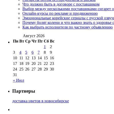
Что должно быть в договоре с поставщиком
Выбор между несколькими поставщиками сигарет 
Онлайн-курсы по рекламе и продвижению
Эмоциональные корейские сериалы с русской озвуч
Почему болят колени и что важно знать о здоровье 
Как выбрать исполнителя по частному объявлению
Август 2026
Пн
Вт
Ср
Чт
Пт
Сб
Вс
1
2
3
4
5
6
7
8
9
10
11
12
13
14
15
16
17
18
19
20
21
22
23
24
25
26
27
28
29
30
31
« Июл
Партнеры
доставка цветов в новосибирске