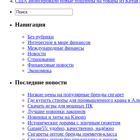
США анонсировали новые пошлины на товары из Китая 
Навигация
Без рубрики
Интересное в мире финансов
Международные финансы
Новости
Страхование
Финансовые новости
Экономика
Последние новости
Низкие цены на популярные бренды сигарет
Где купить стропы для промышленного крана в Ал
Скачать игры для мощных ПК
Лучшие новинки лакорнов
Новинки и хиты на Kinogo
Исторические дорамы с эпичным сюжетом
Garage55: удобно, качественно, надёжно
Сигареты оптом: бренды премиум-класса
Сигареты оптом без предоплаты и рисков