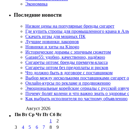
Экономика
Последние новости
Низкие цены на популярные бренды сигарет
Где купить стропы для промышленного крана в Ал
Скачать игры для мощных ПК
Лучшие новинки лакорнов
Новинки и хиты на Kinogo
Исторические дорамы с эпичным сюжетом
Garage55: удобно, качественно, надёжно
Сигареты оптом: бренды премиум-класса
Сигареты оптом без предоплаты и рисков
Что должно быть в договоре с поставщиком
Выбор между несколькими поставщиками сигарет 
Онлайн-курсы по рекламе и продвижению
Эмоциональные корейские сериалы с русской озвуч
Почему болят колени и что важно знать о здоровье 
Как выбрать исполнителя по частному объявлению
Август 2026
Пн
Вт
Ср
Чт
Пт
Сб
Вс
1
2
3
4
5
6
7
8
9