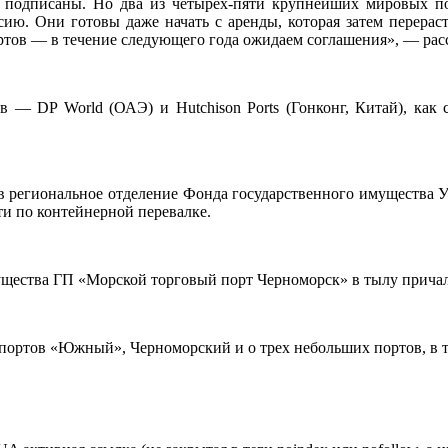
 подписаны. Но два из четырех-пяти крупнейших мировых по
сию. Они готовы даже начать с аренды, которая затем перера
ортов — в течение следующего года ожидаем соглашения», — рас
ов — DP World (ОАЭ) и Hutchison Ports (Гонконг, Китай), ка
 в региональное отделение Фонда государственного имущества У
и по контейнерной перевалке.
имущества ГП «Морской торговый порт Черноморск» в тылу прича
 портов «Южный», Черноморский и о трех небольших портов, в 