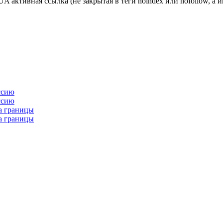
ктивная ссылка (не закрытая в теги noindex или nofollow, а и
ссию
ссию
за границы
за границы