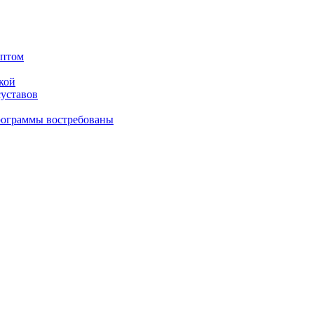
оптом
кой
суставов
рограммы востребованы