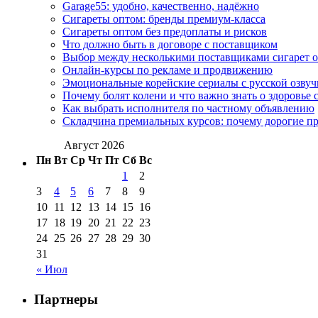
Garage55: удобно, качественно, надёжно
Сигареты оптом: бренды премиум-класса
Сигареты оптом без предоплаты и рисков
Что должно быть в договоре с поставщиком
Выбор между несколькими поставщиками сигарет 
Онлайн-курсы по рекламе и продвижению
Эмоциональные корейские сериалы с русской озвуч
Почему болят колени и что важно знать о здоровье 
Как выбрать исполнителя по частному объявлению
Складчина премиальных курсов: почему дорогие п
Август 2026
Пн
Вт
Ср
Чт
Пт
Сб
Вс
1
2
3
4
5
6
7
8
9
10
11
12
13
14
15
16
17
18
19
20
21
22
23
24
25
26
27
28
29
30
31
« Июл
Партнеры