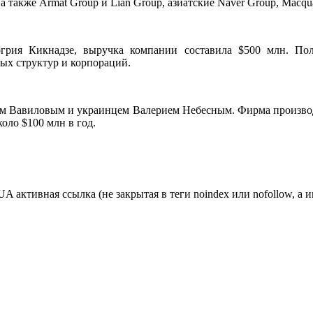
 также Armat Group и Lian Group, азиатские Naver Group, Macquar
огрия Кикнадзе, выручка компании составила $500 млн. По
ых структур и корпораций.
ием Вавиловым и украинцем Валерием Небесным. Фирма производ
оло $100 млн в год.
ктивная ссылка (не закрытая в теги noindex или nofollow, а и