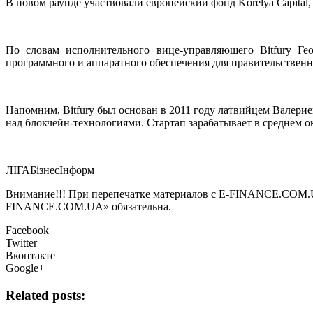
В новом раунде участвовали европейский фонд Korelya Capital, а
По словам исполнительного вице-управляющего Bitfury Ге
программного и аппаратного обеспечения для правительственн
Напомним, Bitfury был основан в 2011 году латвийцем Валер
над блокчейн-технологиями. Стартап зарабатывает в среднем ок
ЛIГАБiзнесIнформ
Внимание!!! При перепечатке материалов с E-FINANCE.COM.UA а
FINANCE.COM.UA» обязательна.
Facebook
Twitter
Вконтакте
Google+
Related posts: