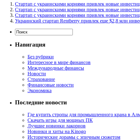
Стартап с украинскими корнями привлек новые инвести
Стартап с украинскими корнями привлек новые инвести
Стартап с украинскими корнями привлек новые инвести
Украинский стартап Rentberry привлек еще $2,8 млн инв
Навигация
Без рубрики
Интересное в мире финансов
Международные финансы
Новости
Страхование
Финансовые новости
Экономика
Последние новости
Где купить стропы для промышленного крана в Ал
Скачать игры для мощных ПК
Лучшие новинки лакорнов
Новинки и хиты на Kinogo
Исторические дорамы с эпичным сюжетом