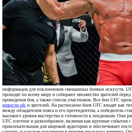
информация для поклонников смешанных боевых искусств. UFC,
проходят по всему миру и собирают множество зрителей перед 
проведения боя, а также список участников. Все бои UFC прох
новости ufc
и зрителей. На расписание боев UFC входят как т
между обладателем пояса и его претендентом, а победитель ст
высокого уровня мастерства и готовности к поединкам. Они р
UFC плотное и разнообразное, включая как крупные события 
привлекательным для широкой аудитории и обеспечивает посто
следить за каждым поединком в режиме реального времени. Они