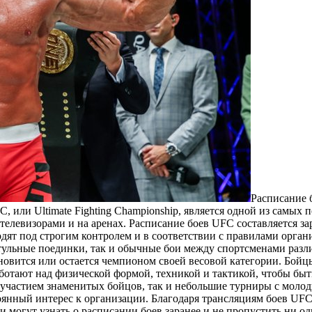
Рaсписaниe 
 или Ultimate Fighting Championship, является одной из самых
телевизорами и на аренах. Расписание боев UFC составляется за
одят под строгим контролем и в соответствии с правилами орган
итульные поединки, так и обычные бои между спортсменами раз
ановится или остается чемпионом своей весовой категории. Бой
аботают над физической формой, техникой и тактикой, чтобы бы
с участием знаменитых бойцов, так и небольшие турниры с мол
янный интерес к организации. Благодаря трансляциям боев UFC
 могут узнать о расписании боев заранее и не пропустить ни о