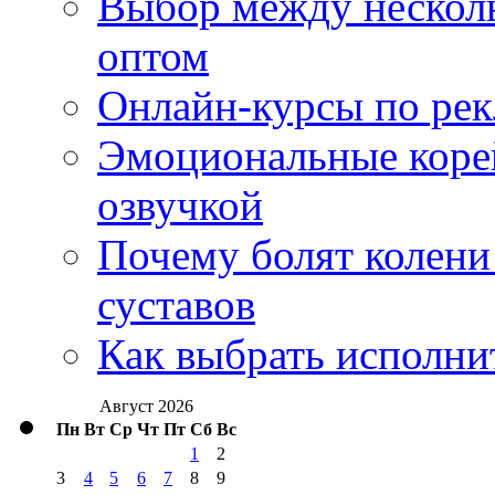
Выбор между нескол
оптом
Онлайн-курсы по ре
Эмоциональные корей
озвучкой
Почему болят колени 
суставов
Как выбрать исполни
Август 2026
Пн
Вт
Ср
Чт
Пт
Сб
Вс
1
2
3
4
5
6
7
8
9