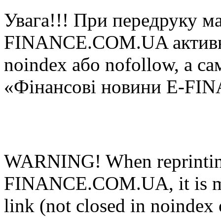
Увaгa!!! При пeрeдруку мa
FINANCE.COM.UA aктивнe 
noindex або nofollow, а са
«Фінансові новини E-FI
WARNING! When reprinting
FINANCE.COM.UA, it is man
link (not closed in noindex 