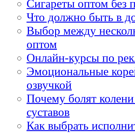
Сигареты оптом без 
Что должно быть в д
Выбор между нескол
оптом
Онлайн-курсы по ре
Эмоциональные корей
озвучкой
Почему болят колени 
суставов
Как выбрать исполни