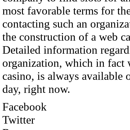
most favorable terms for the
contacting such an organizati
the construction of a web ca
Detailed information regardi
organization, which in fact 
casino, is always available 
day, right now.
Facebook
Twitter