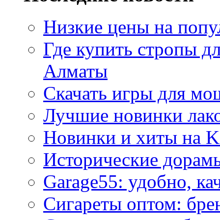
Низкие цены на попу
Где купить стропы д
Алматы
Скачать игры для м
Лучшие новинки лак
Новинки и хиты на K
Исторические дорам
Garage55: удобно, ка
Сигареты оптом: бре