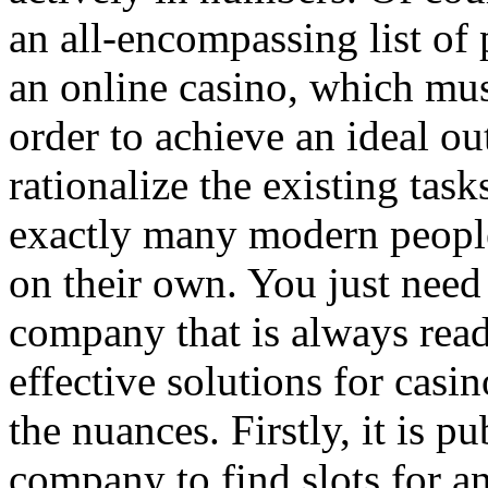
an all-encompassing list of 
an online casino, which mus
order to achieve an ideal outc
rationalize the existing tas
exactly many modern people
on their own. You just need 
company that is always read
effective solutions for casin
the nuances. Firstly, it is pu
company to find slots for an