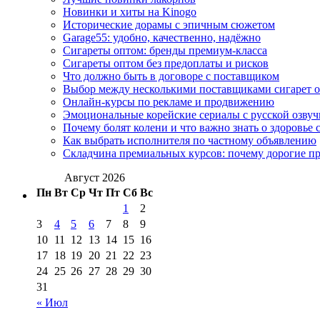
Новинки и хиты на Kinogo
Исторические дорамы с эпичным сюжетом
Garage55: удобно, качественно, надёжно
Сигареты оптом: бренды премиум-класса
Сигареты оптом без предоплаты и рисков
Что должно быть в договоре с поставщиком
Выбор между несколькими поставщиками сигарет 
Онлайн-курсы по рекламе и продвижению
Эмоциональные корейские сериалы с русской озвуч
Почему болят колени и что важно знать о здоровье 
Как выбрать исполнителя по частному объявлению
Складчина премиальных курсов: почему дорогие п
Август 2026
Пн
Вт
Ср
Чт
Пт
Сб
Вс
1
2
3
4
5
6
7
8
9
10
11
12
13
14
15
16
17
18
19
20
21
22
23
24
25
26
27
28
29
30
31
« Июл