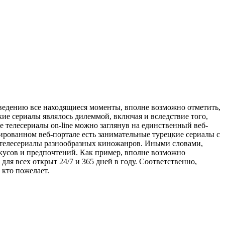
ведению все находящиеся моменты, вполне возможно отметить,
кие сериалы являлось дилеммой, включая и вследствие того,
е телесериалы on-line можно заглянув на единственный веб-
зированном веб-портале есть занимательные турецкие сериалы с
ые телесериалы разнообразных киножанров. Иными словами,
вкусов и предпочтений. Как пример, вполне возможно
ля всех открыт 24/7 и 365 дней в году. Соответственно,
 кто пожелает.