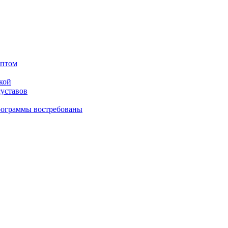
оптом
кой
суставов
рограммы востребованы