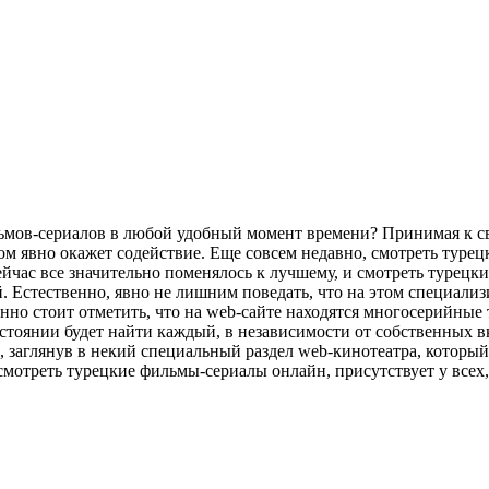
льмов-сериалов в любой удобный момент времени? Принимая к с
ом явно окажет содействие. Еще совсем недавно, смотреть турец
йчас все значительно поменялось к лучшему, и смотреть турецки
. Естественно, явно не лишним поведать, что на этом специали
ленно стоит отметить, что на web-сайте находятся многосерийн
состоянии будет найти каждый, в независимости от собственных 
заглянув в некий специальный раздел web-кинотеатра, который д
смотреть турецкие фильмы-сериалы онлайн, присутствует у всех,