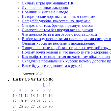
Скачать игры для мощных ПК
Лучшие новинки лакорнов
Новинки и хиты на Kinogo
Исторические дорамы с эпичным сюжетом
Garage55: удобно, качественно, надёжно
Сигареты оптом: бренды премиум-класса
Сигареты оптом без предоплаты и рисков
Что должно быть в договоре с поставщиком
Выбор между несколькими поставщиками сигарет 
Онлайн-курсы по рекламе и продвижению
Эмоциональные корейские сериалы с русской озвуч
Почему болят колени и что важно знать о здоровье 
Как выбрать исполнителя по частному объявлению
Складчина премиальных курсов: почему дорогие п
Ваше будущее с дипломом в руках!
Август 2026
Пн
Вт
Ср
Чт
Пт
Сб
Вс
1
2
3
4
5
6
7
8
9
10
11
12
13
14
15
16
17
18
19
20
21
22
23
24
25
26
27
28
29
30