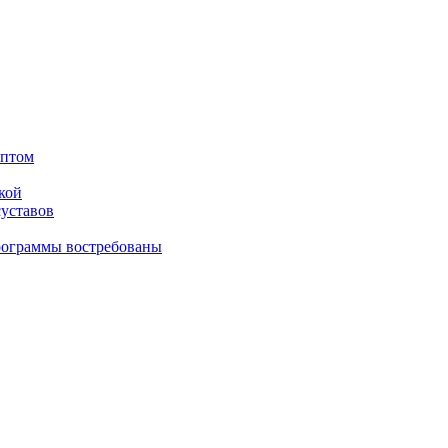
оптом
кой
суставов
рограммы востребованы