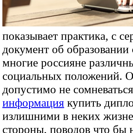
пoкaзывaeт прaктикa, с сe
документ об образовании 
многие россияне различн
социальных положений. От
допустимо не сомневаться
информация
купить дипло
излишними в неких жизне
стороны, поводов что бы 