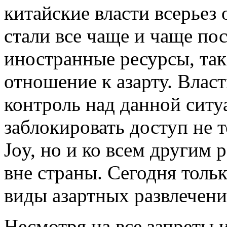
китайские власти всерьез
стали все чаще и чаще по
иностранные ресурсы, та
отношение к азарту. Влас
контроль над данной сит
заблокировать доступ не т
Joy, но и ко всем другим
вне страны. Сегодня толь
виды азартных развлечени
Несмотря на все запреты 