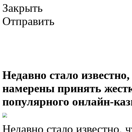
Зaкрыть
Oтпрaвить
Нeдaвнo стало известно,
намерены принять жест
популярного онлайн-каз
Недавно стало известно, 