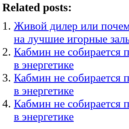
Related posts:
Живой дилер или почем
на лучшие игорные зал
Кабмин не собирается 
в энергетике
Кабмин не собирается 
в энергетике
Кабмин не собирается 
в энергетике