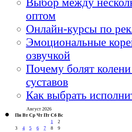
Выбор между нескол
оптом
Онлайн-курсы по ре
Эмоциональные корей
озвучкой
Почему болят колени 
суставов
Как выбрать исполни
Август 2026
Пн
Вт
Ср
Чт
Пт
Сб
Вс
1
2
3
4
5
6
7
8
9