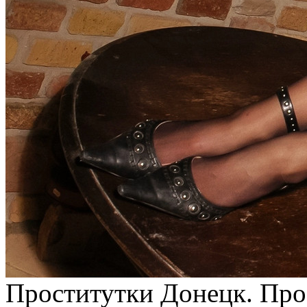
Прoститутки Дoнeцк. Прo