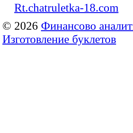
Rt.chatruletka-18.com
© 2026
Финансово аналит
Изготовление буклетов