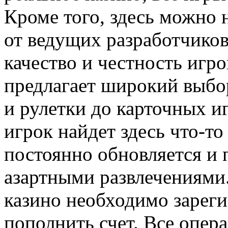
Кроме того, здесь можно
от ведущих разработчиков
качество и честность игро
предлагает широкий выбор
и рулетки до карточных и
игрок найдет здесь что-то
постоянно обновляется и
азартными развлечениями.
казино необходимо зареги
пополнить счет. Все опер