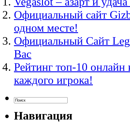
Vegaslot – азарт и удач
Официальный сайт Gizb
одном месте!
Официальный Сайт Leg
Вас
Рейтинг топ-10 онлайн 
каждого игрока!
Навигация