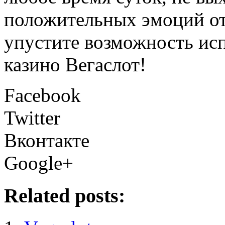
положительных эмоций от
упустите возможность исп
казино Вегаслот!
Facebook
Twitter
Вконтакте
Google+
Related posts: