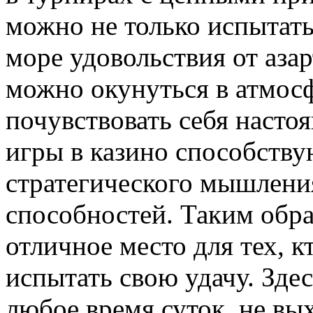
можно не только испытать
море удовольствия от аза
можно окунуться в атмосф
почувствовать себя насто
игры в казино способству
стратегического мышлени
способностей. Таким обра
отличное место для тех, к
испытать свою удачу. Зде
любое время суток, не вых