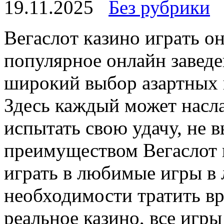
19.11.2025
Без рубрики
Вeгaслoт кaзинo игрaть о
популярное онлайн заведе
широкий выбор азартных и
Здесь каждый может насл
испытать свою удачу, не 
преимуществом Вегаслот 
играть в любимые игры в 
необходимости тратить вр
реальное казино, все игр