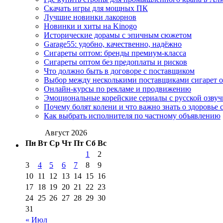
Скачать игры для мощных ПК
Лучшие новинки лакорнов
Новинки и хиты на Kinogo
Исторические дорамы с эпичным сюжетом
Garage55: удобно, качественно, надёжно
Сигареты оптом: бренды премиум-класса
Сигареты оптом без предоплаты и рисков
Что должно быть в договоре с поставщиком
Выбор между несколькими поставщиками сигарет 
Онлайн-курсы по рекламе и продвижению
Эмоциональные корейские сериалы с русской озвуч
Почему болят колени и что важно знать о здоровье 
Как выбрать исполнителя по частному объявлению
Август 2026
Пн
Вт
Ср
Чт
Пт
Сб
Вс
1
2
3
4
5
6
7
8
9
10
11
12
13
14
15
16
17
18
19
20
21
22
23
24
25
26
27
28
29
30
31
« Июл