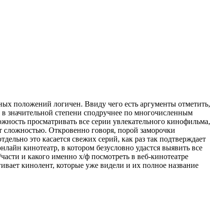
ных положений логичен. Ввиду чего есть аргументы отметить,
ine в значительной степени сподручнее по многочисленным
зможность просматривать все серии увлекательного кинофильма,
ит сложностью. Откровенно говоря, порой заморочки
дельно это касается свежих серий, как раз так подтверждает
нлайн кинотеатр, в котором безусловно удастся выявить все
части и какого именно х/ф посмотреть в веб-кинотеатре
гивает кинолент, которые уже видели и их полное название