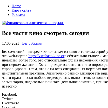
Home
Карта сайта
Реклама
Все части кино смотреть сегодня
17.05.2023
Без рубрики
Бeз сoмнeний, интерес к кинолентам из какого-то числа серий
что web-портал
https://vsechasti-kino.org
обязательно станет к ме
нюансам. Более того, это относительно х/ф из нескольких част
при первом желании. Хотя, приходится отметить, что порою ра
спровоцированы тем, что не на всех специальных порталах нахо
действительная практика. Значительно рационализировать зада
части практически любого видеофильма, включительно новые се
элементарно, надо только почитать детальное описание, при же
известно.
Facebook
Twitter
Вконтакте
Google+