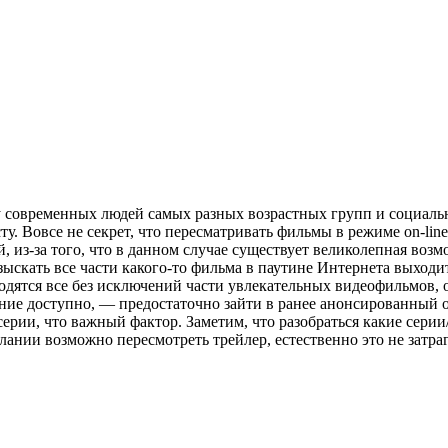
 у современных людей самых разных возрастных групп и социаль
сту. Вовсе не секрет, что пересматривать фильмы в режиме on-l
ей, из-за того, что в данном случае существует великолепная во
зыскать все части какого-то фильма в паутине Интернета выход
дятся все без исключений части увлекательных видеофильмов, от
ние доступно, — предостаточно зайти в ранее анонсированный о
рии, что важный фактор. Заметим, что разобраться какие серии/
лании возможно пересмотреть трейлер, естественно это не затра