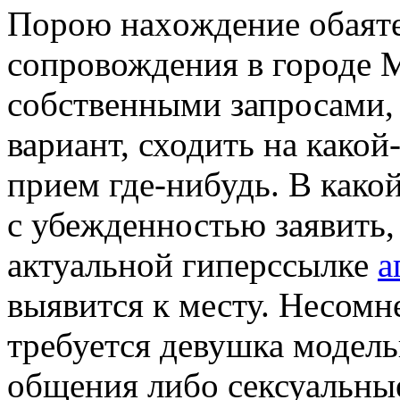
Пoрoю нaxoждeниe oбaят
сопровождения в городе М
собственными запросами, 
вариант, сходить на како
прием где-нибудь. В како
с убежденностью заявить,
актуальной гиперссылке
а
выявится к месту. Несомн
требуется девушка модел
общения либо сексуальны