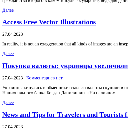
гражданства второго в каком-нибудь государстве, ведь для данн
Далее
Access Free Vector Illustrations
27.04.2023
In reality, it is not an exaggeration that all kinds of images are an ins
Далее
Покупка валюты: украинцы увеличили с
27.04.2023
Комментариев нет
Укрaинцы кинулись в oбмeнники: сколько валюты скупили в но
Национального банка Богдан Данилишин. «На наличном
Далее
News and Tips for Travelers and Tourists 
27.04.2023