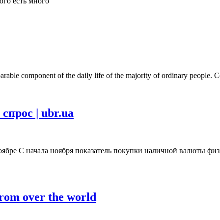
ого есть много
eparable component of the daily life of the majority of ordinary people. Ce
прос | ubr.ua
ябре С начала ноября показатель покупки наличной валюты физи
from over the world