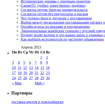
Исторические дорамы с эпичным сюжетом
Garage55: удобно, качественно, надёжно
Сигареты оптом: бренды премиум-класса
Сигареты оптом без предоплаты и рисков
Что должно быть в договоре с поставщиком
Выбор между несколькими поставщиками сигарет 
Онлайн-курсы по рекламе и продвижению
Эмоциональные корейские сериалы с русской озвуч
Почему болят колени и что важно знать о здоровье 
Как выбрать исполнителя по частному объявлению
Апрель 2023
Пн
Вт
Ср
Чт
Пт
Сб
Вс
1
2
3
4
5
6
7
8
9
10
11
12
13
14
15
16
17
18
19
20
21
22
23
24
25
26
27
28
29
30
« Мар
Май »
Партнеры
доставка цветов в новосибирске