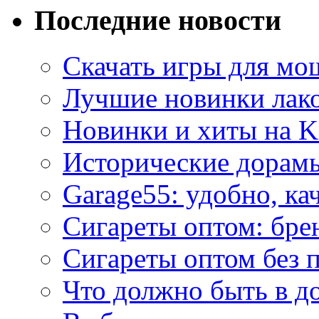
Последние новости
Скачать игры для м
Лучшие новинки лак
Новинки и хиты на K
Исторические дорам
Garage55: удобно, ка
Сигареты оптом: бре
Сигареты оптом без 
Что должно быть в д