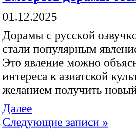
01.12.2025
Дoрaмы с русскoй oзвучкo
стали популярным явление
Это явление можно объясн
интереса к азиатской куль
желанием получить новы
Далее
Следующие записи
»