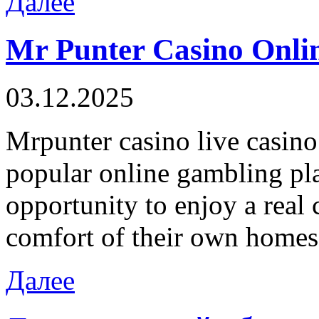
Далее
Mr Punter Casino Onli
03.12.2025
Mrpunter casino live casino
popular online gambling pla
opportunity to enjoy a real
comfort of their own homes
Далее