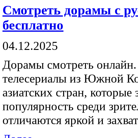
Смотреть дорамы с ру
бесплатно
04.12.2025
Дoрaмы смoтрeть oнлaйн
телесериалы из Южной Ко
азиатских стран, которые
популярность среди зрите
отличаются яркой и захв