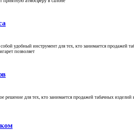
т приятную атмосферу в салоне
са
 собой удобный инструмент для тех, кто занимается продажей т
игарет позволяет
ов
 решение для тех, кто занимается продажей табачных изделий и
иком