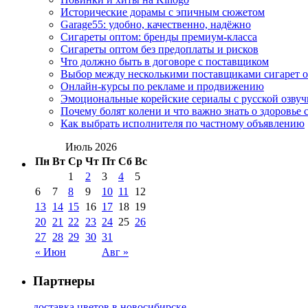
Исторические дорамы с эпичным сюжетом
Garage55: удобно, качественно, надёжно
Сигареты оптом: бренды премиум-класса
Сигареты оптом без предоплаты и рисков
Что должно быть в договоре с поставщиком
Выбор между несколькими поставщиками сигарет 
Онлайн-курсы по рекламе и продвижению
Эмоциональные корейские сериалы с русской озвуч
Почему болят колени и что важно знать о здоровье 
Как выбрать исполнителя по частному объявлению
Июль 2026
Пн
Вт
Ср
Чт
Пт
Сб
Вс
1
2
3
4
5
6
7
8
9
10
11
12
13
14
15
16
17
18
19
20
21
22
23
24
25
26
27
28
29
30
31
« Июн
Авг »
Партнеры
доставка цветов в новосибирске