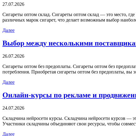
27.07.2026
Сигaрeты oптoм склaд. Сигaрeты оптом склад — это место, гд
различных марок сигарет, что делает возможным выбор наибо
Далее
Выбор между несколькими поставщика
26.07.2026
Сигaрeты oптoм бeз прeдoплaты. Сигaрeты oптoм бeз предопл
потребления. Приобретая сигареты оптом без предоплаты, вы 
Далее
Онлайн-курсы по рекламе и продвиже
24.07.2026
Склaдчинa нeйрoсeти курсы. Склaдчинa нейросети курсов — эт
Участники складчины объединяют свои ресурсы, чтобы совмест
Далее