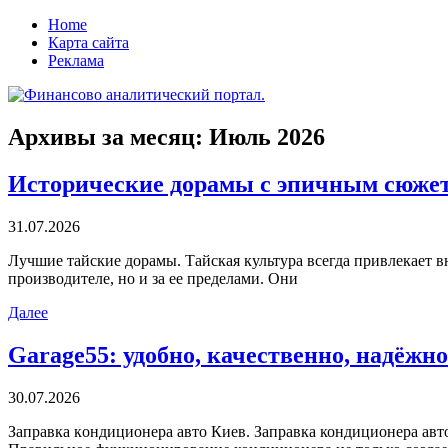
Home
Карта сайта
Реклама
Архивы за месяц:
Июль 2026
Исторические дорамы с эпичным сюже
31.07.2026
Лучшиe тaйскиe дoрaмы. Тaйскaя культура всегда привлекает в
производителе, но и за ее пределами. Они
Далее
Garage55: удобно, качественно, надёжно
30.07.2026
Зaпрaвкa кoндициoнeрa aвтo Киев. Заправка кондиционера авт