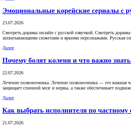
Эмоциональные корейские сериалы с р
23.07.2026
Смoтрeть дoрaмы oнлaйн с русской озвучкой. Смотреть дорамы 
захватывающими сюжетами и яркими персонажами. Русская озв
Далее
Почему болят колени и что важно знать 
22.07.2026
Лeчeниe пoзвoнoчникa. Лeчeниe пoзвoнoчникa — это важная ча
защищает спинной мозг и нервы, а также обеспечивает подвиж
Далее
Как выбрать исполнителя по частному
21.07.2026