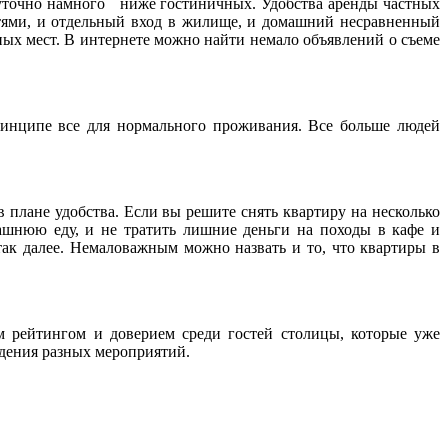
осуточно намного ниже гостиничных. Удобства аренды частных
стями, и отдельный вход в жилище, и домашний несравненный
ьных мест. В интернете можно найти немало объявлений о съеме
ринципе все для нормального проживания. Все больше людей
 плане удобства. Если вы решите снять квартиру на несколько
ашнюю еду, и не тратить лишние деньги на походы в кафе и
так далее. Немаловажным можно назвать и то, что квартиры в
м рейтингом и доверием среди гостей столицы, которые уже
едения разных мероприятий.