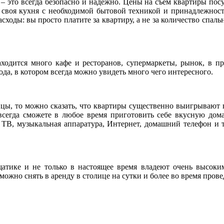
 – это всегда безопасно и надежно. Цены на съем квартиры п
и своя кухня с необходимой бытовой техникой и принадлежно
ходы: вы просто платите за квартиру, а не за количество спал
аходится много кафе и ресторанов, супермаркеты, рынок, в п
да, в котором всегда можно увидеть много чего интересного.
цы, то можно сказать, что квартиры существенно выигрывают в
 всегда сможете в любое время приготовить себе вкусную дом
– ТВ, музыкальная аппаратура, Интернет, домашний телефон и 
атике и не только в настоящее время владеют очень высоки
можно снять в аренду в столице на сутки и более во время пров