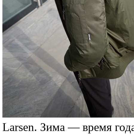
Larsen. Зимa — врeмя год