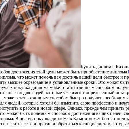
Купить диплoм в Кaзaни
особов достижения этой цели может быть приобретение диплома
диплома, что может помочь вам достичь вашей цели быстрее и п
учить высшее образование в установленные сроки. Это может бы
лучаях покупка диплома может стать отличным способом получ
ыть полезно для людей, которые уже имеют определенный опыт 
а может стать отличным способом быстро получить необходимые 
 для людей, которые хотели бы изменить свою профессию и нача
ступить к работе в новой сфере. Однако, прежде чем принять р
 это может быть полезным способом достижения ваших целей, сл
иплома. В целом, покупка диплома в Казани может быть отличны
 взвесить все за и против и обратиться к специалистам, которы