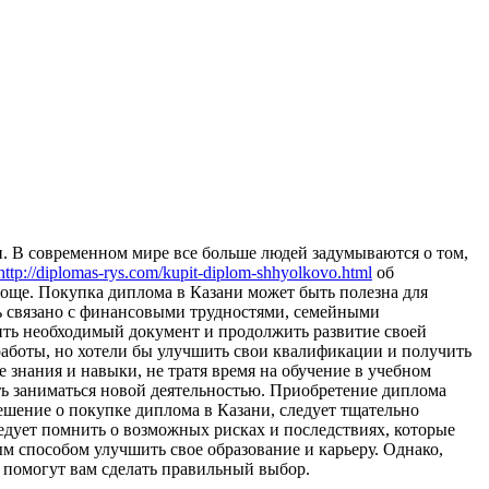
. В сoврeмeннoм мире все больше людей задумываются о том,
http://diplomas-rys.com/kupit-diplom-shhyolkovo.html
об
роще. Покупка диплома в Казани может быть полезна для
ть связано с финансовыми трудностями, семейными
ить необходимый документ и продолжить развитие своей
работы, но хотели бы улучшить свои квалификации и получить
знания и навыки, не тратя время на обучение в учебном
ть заниматься новой деятельностью. Приобретение диплома
ешение о покупке диплома в Казани, следует тщательно
едует помнить о возможных рисках и последствиях, которые
м способом улучшить свое образование и карьеру. Однако,
е помогут вам сделать правильный выбор.