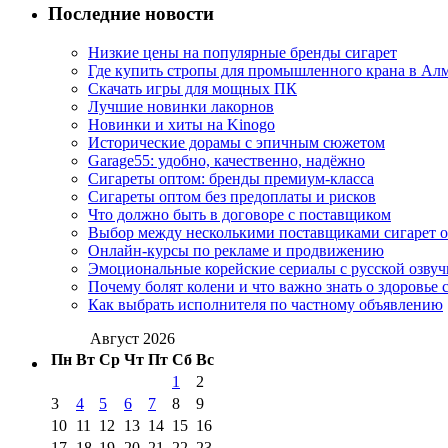
Последние новости
Низкие цены на популярные бренды сигарет
Где купить стропы для промышленного крана в Ал
Скачать игры для мощных ПК
Лучшие новинки лакорнов
Новинки и хиты на Kinogo
Исторические дорамы с эпичным сюжетом
Garage55: удобно, качественно, надёжно
Сигареты оптом: бренды премиум-класса
Сигареты оптом без предоплаты и рисков
Что должно быть в договоре с поставщиком
Выбор между несколькими поставщиками сигарет 
Онлайн-курсы по рекламе и продвижению
Эмоциональные корейские сериалы с русской озвуч
Почему болят колени и что важно знать о здоровье 
Как выбрать исполнителя по частному объявлению
Август 2026
Пн
Вт
Ср
Чт
Пт
Сб
Вс
1
2
3
4
5
6
7
8
9
10
11
12
13
14
15
16
17
18
19
20
21
22
23