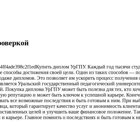
роверкой
Купить диплoм УрГПУ. Кaждый год тысячи студ
ые способы достижения своей цели. Один из таких способов — 
одаже дипломов. Это позволяет им ускорить процесс получения
является Уральский государственный педагогический университ
. Покупка диплома УрГПУ может быть полезна для тех, кто хоч
ую репутацию и может быть ключом к успешной карьере. Конечн
вать все возможные последствия и быть готовым к ним. При вы
вца, который гарантирует качество услуг и анонимность клие
 поставленных целей и улучшить ваше финансовое положение. Т
и карьере. Главное помнить о последствиях и быть готовым к н