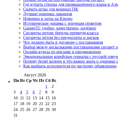
Где купить стропы для промышленного крана в Ал
Скачать игры для мощных ПК
Лучшие новинки лакорнов
Новинки и хиты на Kinogo
Исторические дорамы с эпичным сюжетом
Garage55: удобно, качественно, надёжно
Сигареты оптом: бренды премиум-класса
Сигареты оптом без предоплаты и рисков
Что должно быть в договоре с поставщиком
Выбор между несколькими поставщиками сигарет 
Онлайн-курсы по рекламе и продвижению
Эмоциональные корейские сериалы с русской озвуч
Почему болят колени и что важно знать о здоровье 
Как выбрать исполнителя по частному объявлению
Август 2026
Пн
Вт
Ср
Чт
Пт
Сб
Вс
1
2
3
4
5
6
7
8
9
10
11
12
13
14
15
16
17
18
19
20
21
22
23
24
25
26
27
28
29
30
31