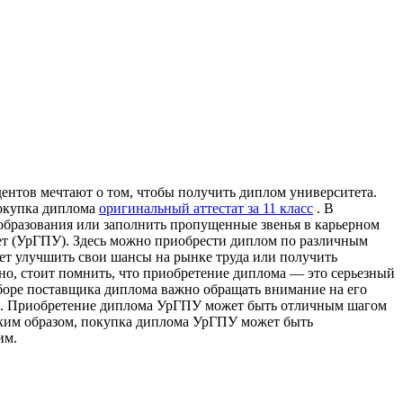
ентов мечтают о том, чтобы получить диплом университета.
покупка диплома
оригинальный аттестат за 11 класс
. В
 образования или заполнить пропущенные звенья в карьерном
ет (УрГПУ). Здесь можно приобрести диплом по различным
ет улучшить свои шансы на рынке труда или получить
о, стоит помнить, что приобретение диплома — это серьезный
боре поставщика диплома важно обращать внимание на его
нта. Приобретение диплома УрГПУ может быть отличным шагом
аким образом, покупка диплома УрГПУ может быть
им.