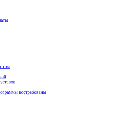
маты
оптом
кой
суставов
рограммы востребованы