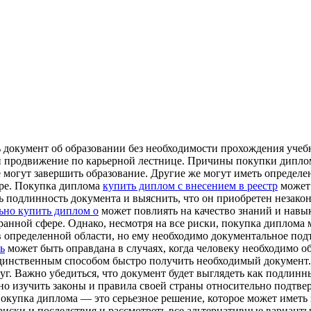
 документ об образовании без необходимости прохождения учеб
и продвижение по карьерной лестнице. Причины покупки дипло
 могут завершить образование. Другие же могут иметь определ
ере. Покупка диплома
купить диплом с внесением в реестр
может 
ть подлинность документа и выяснить, что он приобретен незак
ьно купить диплом о
может повлиять на качество знаний и навык
ранной сфере. Однако, несмотря на все риски, покупка диплома
 в определенной области, но ему необходимо документальное по
ь
может быть оправдана в случаях, когда человеку необходимо о
единственным способом быстро получить необходимый документ. 
г. Важно убедиться, что документ будет выглядеть как подлинны
но изучить законы и правила своей страны относительно подтве
покупка диплома — это серьезное решение, которое может иметь
иски и последствия и рассмотреть все альтернативные варианты