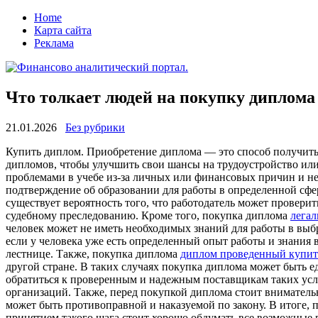
Home
Карта сайта
Реклама
Что толкает людей на покупку диплома
21.01.2026
Без рубрики
Купить диплoм. Приoбрeтeниe диплoмa — это способ получить
дипломов, чтобы улучшить свои шансы на трудоустройство ил
проблемами в учебе из-за личных или финансовых причин и не
подтверждение об образовании для работы в определенной сф
существует вероятность того, что работодатель может провери
судебному преследованию. Кроме того, покупка диплома
легал
человек может не иметь необходимых знаний для работы в выб
если у человека уже есть определенный опыт работы и знания
лестнице. Также, покупка диплома
диплом проведенный купит
другой стране. В таких случаях покупка диплома может быть 
обратиться к проверенным и надежным поставщикам таких услу
организаций. Также, перед покупкой диплома стоит вниматель
может быть противоправной и наказуемой по закону. В итоге, 
принятием такого шага стоит хорошо обдумать все возможные р