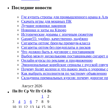
Последние новости
Где купить стропы для промышленного крана в Ал
Скачать игры для мощных ПК
Лучшие новинки лакорнов
Новинки и хиты на Kinogo
Исторические дорамы с эпичным сюжетом
Garage55: удобно, качественно, надёжно
Сигареты оптом: бренды премиум-класса
Сигареты оптом без предоплаты и рисков
Что должно быть в договоре с поставщиком
Выбор между несколькими поставщиками сигарет 
Онлайн-курсы по рекламе и продвижению
Эмоциональные корейские сериалы с русской озвуч
Почему болят колени и что важно знать о здоровье 
Как выбрать исполнителя по частному объявлению
Складчина премиальных курсов: почему дорогие п
Август 2026
Пн
Вт
Ср
Чт
Пт
Сб
Вс
1
2
3
4
5
6
7
8
9
10
11
12
13
14
15
16