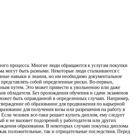
ного процесса. Многие люди обращаются к услугам покупки
ма могут быть разными. Некоторые люди сталкиваются с
енные навыки и знания, но им необходимо документальное
представлять собой определенные риски. Во-первых,
онным путем. Это может привести к увольнению или даже
ов обладателя. Без прохождения обучения и сдачи экзаменов
 может быть оправданной в определенных случаях. Например,
дтверждение об образовании для продвижения по карьерной
бразование для получения визы или разрешения на работу в
Если человек все-таки решает купить диплом, ему следует
й и не вызовет подозрений у работодателя или других
рждения образования. В некоторых случаях покупка диплома
 как положительные, так и отрицательные последствия. Перед
.