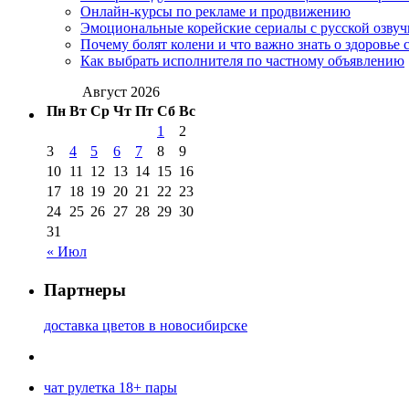
Онлайн-курсы по рекламе и продвижению
Эмоциональные корейские сериалы с русской озвуч
Почему болят колени и что важно знать о здоровье 
Как выбрать исполнителя по частному объявлению
Август 2026
Пн
Вт
Ср
Чт
Пт
Сб
Вс
1
2
3
4
5
6
7
8
9
10
11
12
13
14
15
16
17
18
19
20
21
22
23
24
25
26
27
28
29
30
31
« Июл
Партнеры
доставка цветов в новосибирске
чат рулетка 18+ пары