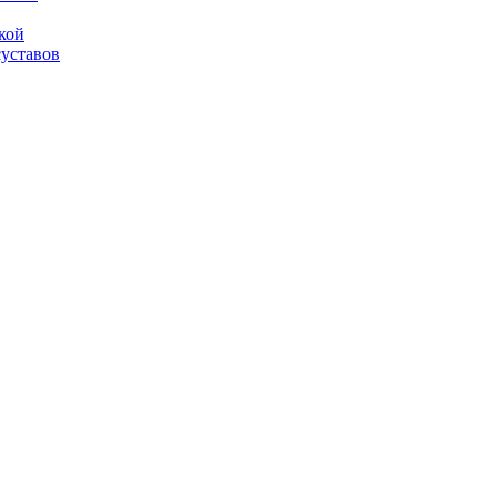
кой
суставов