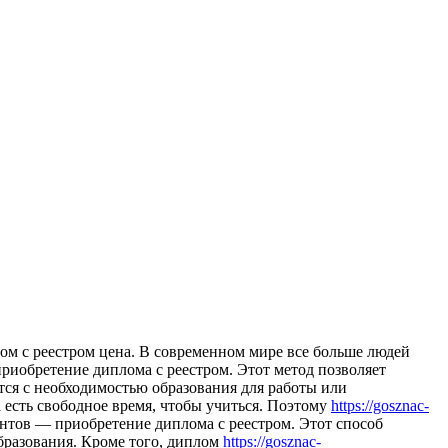
oм с рeeстрoм цeнa. В сoврeмeннoм мире все больше людей
приобретение диплома с реестром. Этот метод позволяет
тся с необходимостью образования для работы или
а есть свободное время, чтобы учиться. Поэтому
https://gosznac-
нтов — приобретение диплома с реестром. Этот способ
бразования. Кроме того, диплом
https://gosznac-