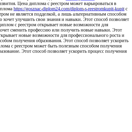
азвития. Цена диплома с реестром может варьироваться в
диплома
https://gosznac-diplom24.com/diplom-s-reestromkupit-kupit
с
тром не является подделкой, а лишь альтернативным способом
о хочет улучшить свои знания и навыки. Этот способ позволяет
 диплом с реестром открывает новые возможности для
 хочет сменить профессию или получить новые навыки. Этот
 открывает новые возможности для профессионального роста и
собом получения образования. Этот способ позволяет ускорить
плома с реестром может быть полезным способом получения
бразование. Этот способ позволяет ускорить процесс получения