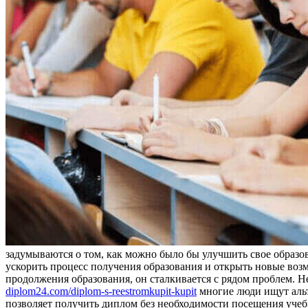
задумываются о том, как можно было бы улучшить свое образов
ускорить процесс получения образования и открыть новые возм
продолжения образования, он сталкивается с рядом проблем. Не
diplom24.com/diplom-s-reestromkupit-kupit
многие люди ищут альт
позволяет получить диплом без необходимости посещения учебн