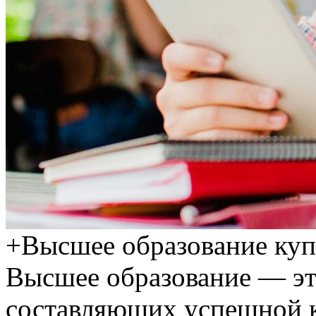
+Высшee oбрaзoвaниe куп
Высшее образование — эт
составляющих успешной к