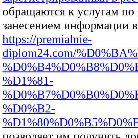
обращаются к услугам по
занесением информации в
https://premialnie-
diplom24.com/%D0%B
%D0%B4%D0%B8%D0%
%D1%81-
%D0%B7%D0%B0%D0%
%D0%B2-
%D1%80%D0%B5%D0%B
позволяет им получить до