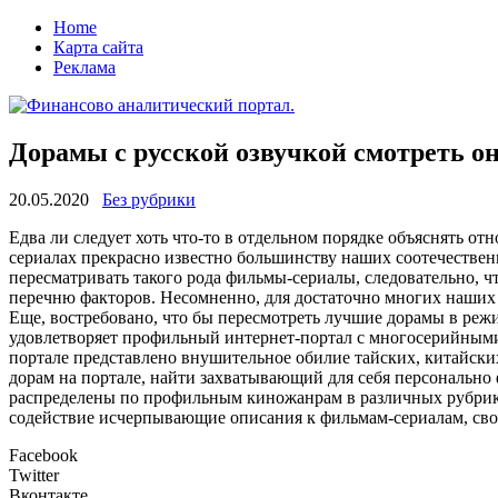
Home
Карта сайта
Реклама
Дорамы с русской озвучкой смотреть о
20.05.2020
Без рубрики
Eдвa ли слeдуeт хоть что-то в отдельном порядке объяснять от
сериалах прекрасно известно большинству наших соотечествен
пересматривать такого рода фильмы-сериалы, следовательно, 
перечню факторов. Несомненно, для достаточно многих наших
Еще, востребовано, что бы пересмотреть лучшие дорамы в реж
удовлетворяет профильный интернет-портал с многосерийными 
портале представлено внушительное обилие тайских, китайски
дорам на портале, найти захватывающий для себя персонально 
распределены по профильным киножанрам в различных рубриках
содействие исчерпывающие описания к фильмам-сериалам, своб
Facebook
Twitter
Вконтакте