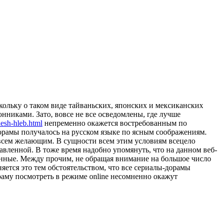
скольку о таком виде тайваньских, японских и мексиканских
нниками. Зато, вовсе не все осведомлены, где лучше
aesh-hleb.html
непременно окажется востребованным по
орамы получалось на русском языке по ясным соображениям.
и всем желающим. В сущности всем этим условиям всецело
вленной. В тоже время надобно упомянуть, что на данном веб-
енные. Между прочим, не обращая внимание на большое число
яется это тем обстоятельством, что все сериалы-дорамы
аму посмотреть в режиме online несомненно окажут