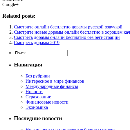
Google+
Related posts:
Смотрите онлайн бесплатно дорамы русской озвучкой
Смотрите новые дорамы онлайн бесплатно в хорошем каче
Смотреть дорамы онлайн бесплатно без регистрации
Смотреть дорамы 2019
Навигация
Без рубрики
Интересное в мире финансов
Международные финансы
Новости
Страхование
Финансовые новости
Экономика
Последние новости
Низкие цены на популярные бренды сигарет