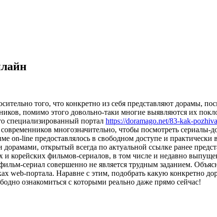
нлайн
носительно того, что конкретно из себя представляют дорамы, по
ников, помимо этого довольно-таки многие выявляются их покло
что специализированный портал
https://doramago.net/83-kak-pozhiv
 современников многозначительно, чтобы посмотреть сериалы-д
име on-line предоставлялось в свободном доступе и практическ
дорамами, открытый всегда по актуальной ссылке ранее предста
х и корейских фильмов-сериалов, в том числе и недавно выпущ
фильм-сериал совершенно не является трудным заданием. Объясн
 web-портала. Наравне с этим, подобрать какую конкретно дор
одно ознакомиться с которыми реально даже прямо сейчас!