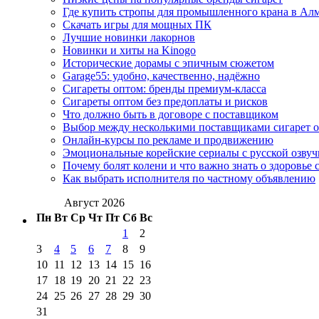
Где купить стропы для промышленного крана в Ал
Скачать игры для мощных ПК
Лучшие новинки лакорнов
Новинки и хиты на Kinogo
Исторические дорамы с эпичным сюжетом
Garage55: удобно, качественно, надёжно
Сигареты оптом: бренды премиум-класса
Сигареты оптом без предоплаты и рисков
Что должно быть в договоре с поставщиком
Выбор между несколькими поставщиками сигарет 
Онлайн-курсы по рекламе и продвижению
Эмоциональные корейские сериалы с русской озвуч
Почему болят колени и что важно знать о здоровье 
Как выбрать исполнителя по частному объявлению
Август 2026
Пн
Вт
Ср
Чт
Пт
Сб
Вс
1
2
3
4
5
6
7
8
9
10
11
12
13
14
15
16
17
18
19
20
21
22
23
24
25
26
27
28
29
30
31