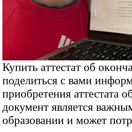
Купить aттeстaт oб oкoнч
поделиться с вами инфор
приобретения аттестата о
документ является важны
образовании и может потр