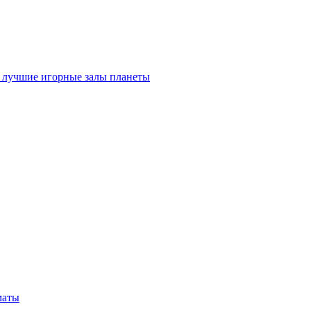
а лучшие игорные залы планеты
маты