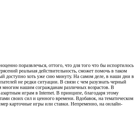
ноценно поразвлечься, оттого, что для того что бы испортилось
трясений реальная действительность, сможет помочь в таком
рый доступно хоть уже сию минуту. На самом деле, в наши дни в
ателей не редки ситуации. В связи с чем разузнать черный
ым многим нашим согражданам различных возрастов. В
азартным играм в Internet. В принципе, благодаря этому
тами своих сил и ценного времени. Вдобавок, на тематическом
имер карточные игры или ставки. Непременно, на онлайн-