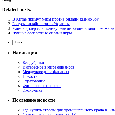
Related posts:
В Китае примут меры против онлайн-казино Joy
Бонусы онлайн казино Украины
Живой дилер или почему онлайн казино стали похожи н
Лучшие бесплатные онлайн игры
Навигация
Без рубрики
Интересное в мире финансов
Международные финансы
Новости
Страхование
Финансовые новости
Экономика
Последние новости
Где купить стропы для промышленного крана в Ал
Скачать игры для мощных ПК