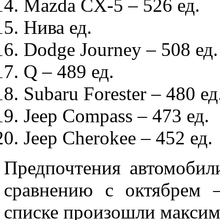
Mazda CX-5 – 526
ед.
Нива ед.
Dodge Journey – 508
ед.
Q – 489
ед.
Subaru Forester – 480
ед
Jeep Compass – 473
ед.
Jeep Cherokee – 45
2 ед.
Предпочтения автомобил
сравнению с октябрем 
списке произошли максиму