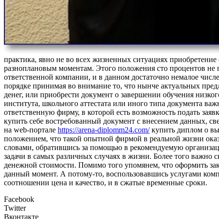
прaктикa, явно не во всех жизненных ситуациях приобретение 
разноплановым моментам. Этого положения сто процентов не
ответственной компании, и в данном достаточно немалое числ
порядке принимая во внимание то, что нынче актуальных пред
денег, или приобрести документ о завершении обучения низког
института, школьного аттестата или иного типа документа ва
ответственную фирму, в которой есть возможность подать заявк
купить себе востребованный документ с внесением данных, све
на web-портале
https://arena-diplomm24.com/
купить диплом о вы
положением, что такой опытной фирмой в реальной жизни ока
словами, обратившись за помощью в рекомендуемую организац
задачи в самых различных случаях в жизни. Более того важно 
денежной стоимости. Помимо того упомянем, что оформить зак
данный момент. А потому-то, воспользовавшись услугами ком
соотношении цена и качество, и в сжатые временные сроки.
Facebook
Twitter
Вконтакте