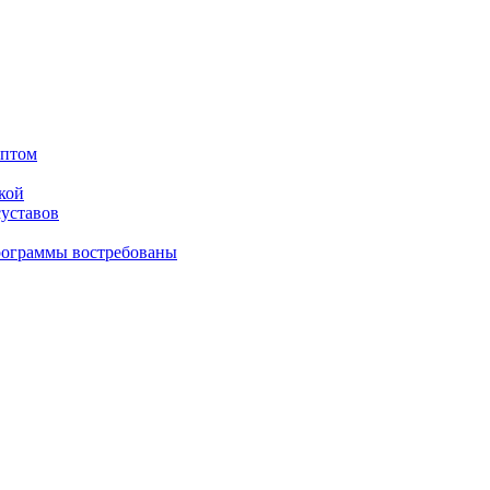
оптом
кой
суставов
рограммы востребованы