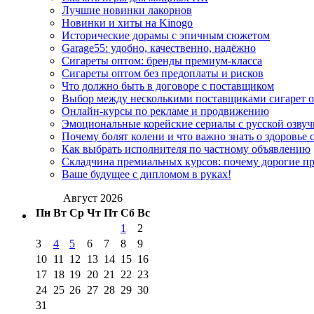
Лучшие новинки лакорнов
Новинки и хиты на Kinogo
Исторические дорамы с эпичным сюжетом
Garage55: удобно, качественно, надёжно
Сигареты оптом: бренды премиум-класса
Сигареты оптом без предоплаты и рисков
Что должно быть в договоре с поставщиком
Выбор между несколькими поставщиками сигарет 
Онлайн-курсы по рекламе и продвижению
Эмоциональные корейские сериалы с русской озвуч
Почему болят колени и что важно знать о здоровье 
Как выбрать исполнителя по частному объявлению
Складчина премиальных курсов: почему дорогие п
Ваше будущее с дипломом в руках!
Август 2026
Пн
Вт
Ср
Чт
Пт
Сб
Вс
1
2
3
4
5
6
7
8
9
10
11
12
13
14
15
16
17
18
19
20
21
22
23
24
25
26
27
28
29
30
31