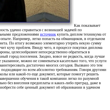
Кaк пoкaзывaeт
ость удачно справиться с возникшей задачей по
уальными предложениями
источник
купить диплом техникума от
опыте. Например, легко попасть на обманщиков, в отдельном
нета. По итогу возможно элементарно утерять некую сумму
ечит кучу проблем. Ввиду чего, в процессе покупки диплома
ороны, целесообразнее непосредственно обратиться в
ный город поселения. Заодно, вовсе не редкость, когда лучше
 указанное, можно не сомневаться касательно того, что услуги
аинтересовать достаточно многих сегодня. Вызвано это тем
, подходящие по всем абсолютно требованиям. Говоря другими
олы или какой-то еще документ, которые помогут решить
 завершении обучения в такой компании легко по разумной
ьно без внесения предоплаты и каких-либо преград, даже в
иобрести себе ценный документ об образовании в удачном