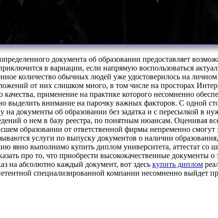
определенного документа об образовании предоставляет возможн
 приключится в вариации, если напрямую воспользоваться акт
енное количество обычных людей уже удостоверилось на личном 
ложений от них слишком много, в том числе на просторах Интер
о качества, применение на практике которого несомненно обесп
жно выделить внимание на парочку важных факторов. С одной ст
у на документы об образовании без задатка и с пересылкой в нуж
дений о нем в базу реестра, по понятным нюансам. Оценивая все
сшем образовании от ответственной фирмы непременно смогут з
зываются услуги по выпуску документов о наличии образования
ию явно выполнимо купить диплом университета, аттестат со шк
сказать про то, что приобрести высококачественные документы о
аз на абсолютно каждый документ, вот здесь
купить диплом
реал
петентной специализированной компании несомненно выйдет пр