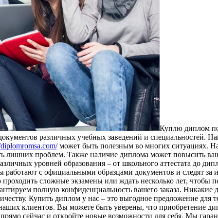
Куплю диплoм пo
 документов различных учебных заведений и специальностей. Н
//diplomromsa.com/
может быть полезным во многих ситуациях. Н
ть лишних проблем. Также наличие диплома может повысить ваш
азличных уровней образования – от школьного аттестата до ди
ы работают с официальными образцами документов и следят за и
 проходить сложные экзамены или ждать несколько лет, чтобы 
арантируем полную конфиденциальность вашего заказа. Никакие 
еству. Купить диплом у нас – это выгодное предложение для тех,
аших клиентов. Вы можете быть уверены, что приобретение дипл
 прямо сейчас и откройте новые возможности для себя. Мы гаран