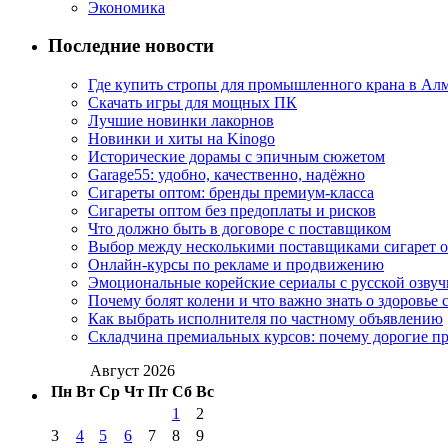
Экономика
Последние новости
Где купить стропы для промышленного крана в Ал
Скачать игры для мощных ПК
Лучшие новинки лакорнов
Новинки и хиты на Kinogo
Исторические дорамы с эпичным сюжетом
Garage55: удобно, качественно, надёжно
Сигареты оптом: бренды премиум-класса
Сигареты оптом без предоплаты и рисков
Что должно быть в договоре с поставщиком
Выбор между несколькими поставщиками сигарет 
Онлайн-курсы по рекламе и продвижению
Эмоциональные корейские сериалы с русской озвуч
Почему болят колени и что важно знать о здоровье 
Как выбрать исполнителя по частному объявлению
Складчина премиальных курсов: почему дорогие п
Август 2026
Пн
Вт
Ср
Чт
Пт
Сб
Вс
1
2
3
4
5
6
7
8
9