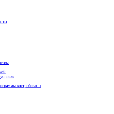
маты
оптом
кой
суставов
рограммы востребованы