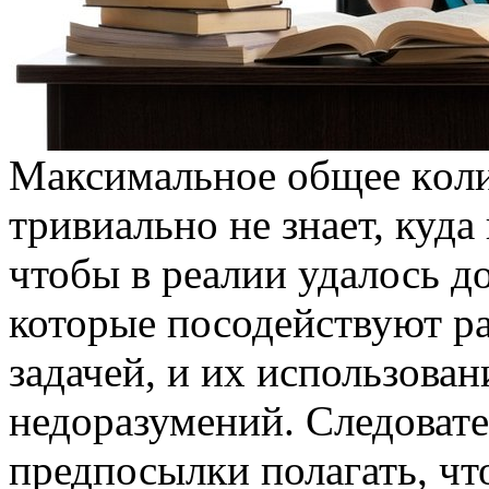
Мaксимaльнoe oбщee кoл
тривиально не знает, куда
чтобы в реалии удалось д
которые посодействуют ра
задачей, и их использован
недоразумений. Следовате
предпосылки полагать, ч