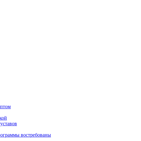
оптом
кой
суставов
рограммы востребованы