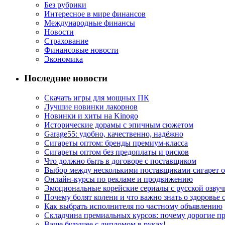
Без рубрики
Интересное в мире финансов
Международные финансы
Новости
Страхование
Финансовые новости
Экономика
Последние новости
Скачать игры для мощных ПК
Лучшие новинки лакорнов
Новинки и хиты на Kinogo
Исторические дорамы с эпичным сюжетом
Garage55: удобно, качественно, надёжно
Сигареты оптом: бренды премиум-класса
Сигареты оптом без предоплаты и рисков
Что должно быть в договоре с поставщиком
Выбор между несколькими поставщиками сигарет 
Онлайн-курсы по рекламе и продвижению
Эмоциональные корейские сериалы с русской озвуч
Почему болят колени и что важно знать о здоровье 
Как выбрать исполнителя по частному объявлению
Складчина премиальных курсов: почему дорогие п
Ваше будущее с дипломом в руках!