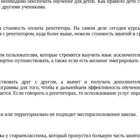
и необходимо обеспечить обучение для детей. Как правило дети 
с другими учениками.
ли стоимость оплаты репетитора. На самом деле сегодня курс
ия с репетитором, куда более выше, нежели стоимость занятий в гр
ем пользователям, которые стремятся выучить язык исключитель
ортно путешествовать, а также если есть желание эмигрировать 
твовать друг с другом, а значит и получать дополнител
граммы для того, чтобы в дальнейшем эффективность обучения 
ается. Если говорить о репетиторах, то использование услуг опр
ни или территориально не подходит месторасположение школы.
ыка у старшеклассника, который пропустил большую часть заня