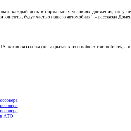
овать каждый день в нормальных условиях движения, но у нег
и клиенты, будут частью нашего автомобиля”, – рассказал Доме
ктивная ссылка (не закрытая в теги noindex или nofollow, а и
россовера
россовера
россовера
 в АТО