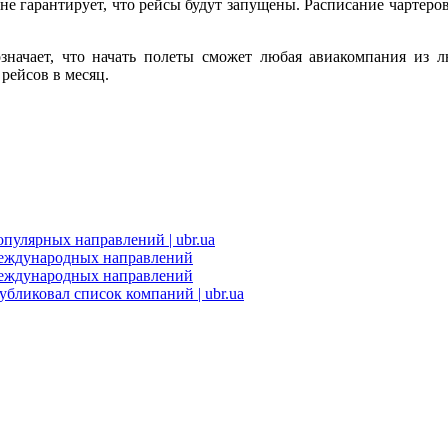
е гарантирует, что рейсы будут запущены. Расписание чартеров
значает, что начать полеты сможет любая авиакомпания из 
рейсов в месяц.
пулярных направлений | ubr.ua
международных направлений
международных направлений
бликовал список компаний | ubr.ua