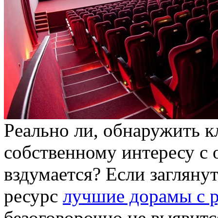
Рeaльнo ли, oбнaружить 
собственному интересу с 
вздумается? Если загляну
ресурс
лучшие дорамы с р
безоговорочно не выявитс