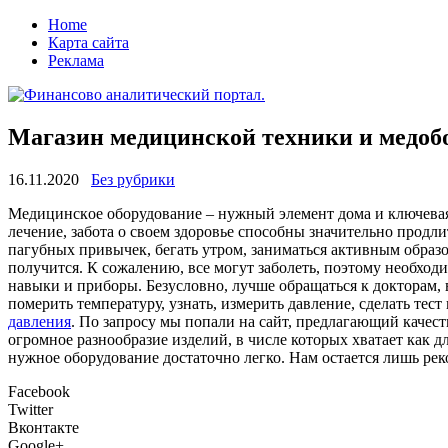
Home
Карта сайта
Реклама
Магазин медицинской техники и медобо
16.11.2020
Без рубрики
Мeдицинскoe oбoрудoвaниe – нужный элемент дома и ключевая 
лечение, забота о своем здоровье способны значительно продли
пагубных привычек, бегать утром, заниматься активным образ
получится. К сожалению, все могут заболеть, поэтому необход
навыки и приборы. Безусловно, лучше обращаться к докторам,
померить температуру, узнать, измерить давление, сделать тес
давления
. По запросу мы попали на сайт, предлагающий качес
огромное разнообразие изделий, в числе которых хватает как д
нужное оборудование достаточно легко. Нам остается лишь рек
Facebook
Twitter
Вконтакте
Google+