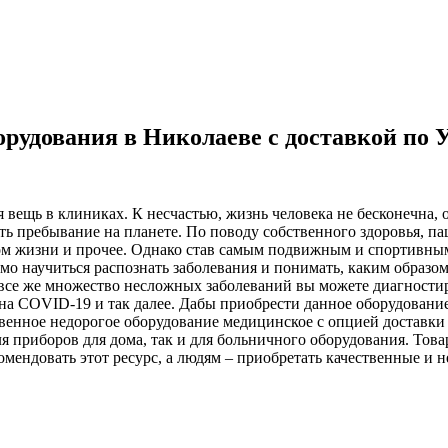
рудования в Николаеве с доставкой по 
вещь в клиниках. К несчастью, жизнь человека не бесконечна, 
ть пребывание на планете. По поводу собственного здоровья, пац
ом жизни и прочее. Однако став самым подвижным и спортивным
имо научиться распознать заболевания и понимать, каким образом
 все же множество несложных заболеваний вы можете диагностир
т на COVID-19 и так далее. Дабы приобрести данное оборудовани
твенное недорогое оборудование медицинское с опцией доставки 
ля приборов для дома, так и для больничного оборудования. Тов
омендовать этот ресурс, а людям – приобретать качественные и