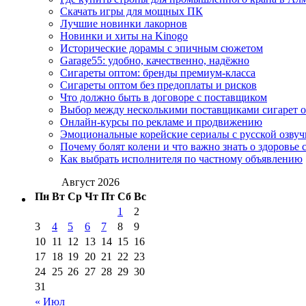
Скачать игры для мощных ПК
Лучшие новинки лакорнов
Новинки и хиты на Kinogo
Исторические дорамы с эпичным сюжетом
Garage55: удобно, качественно, надёжно
Сигареты оптом: бренды премиум-класса
Сигареты оптом без предоплаты и рисков
Что должно быть в договоре с поставщиком
Выбор между несколькими поставщиками сигарет 
Онлайн-курсы по рекламе и продвижению
Эмоциональные корейские сериалы с русской озвуч
Почему болят колени и что важно знать о здоровье 
Как выбрать исполнителя по частному объявлению
Август 2026
Пн
Вт
Ср
Чт
Пт
Сб
Вс
1
2
3
4
5
6
7
8
9
10
11
12
13
14
15
16
17
18
19
20
21
22
23
24
25
26
27
28
29
30
31
« Июл