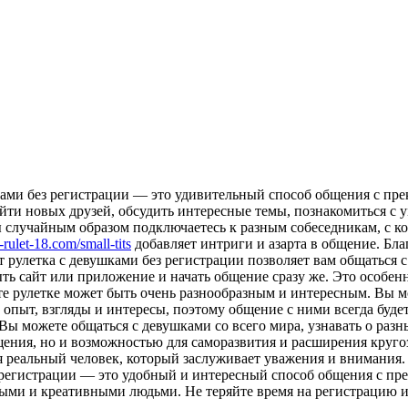
шками без регистрации — это удивительный способ общения с пре
найти новых друзей, обсудить интересные темы, познакомиться 
вы случайным образом подключаетесь к разным собеседникам, с к
t-rulet-18.com/small-tits
добавляет интриги и азарта в общение. Бла
т рулетка с девушками без регистрации позволяет вам общаться 
ть сайт или приложение и начать общение сразу же. Это особенн
те рулетке может быть очень разнообразным и интересным. Вы 
опыт, взгляды и интересы, поэтому общение с ними всегда буде
Вы можете общаться с девушками со всего мира, узнавать о разн
бщения, но и возможностью для саморазвития и расширения круго
я реальный человек, который заслуживает уважения и внимания
з регистрации — это удобный и интересный способ общения с пр
ными и креативными людьми. Не теряйте время на регистрацию и