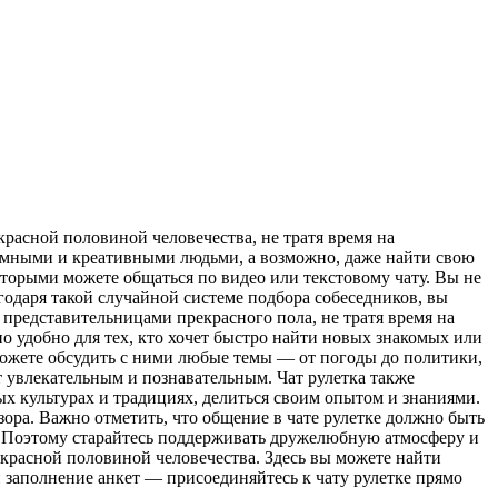
красной половиной человечества, не тратя время на
с умными и креативными людьми, а возможно, даже найти свою
оторыми можете общаться по видео или текстовому чату. Вы не
годаря такой случайной системе подбора собеседников, вы
с представительницами прекрасного пола, не тратя время на
о удобно для тех, кто хочет быстро найти новых знакомых или
можете обсудить с ними любые темы — от погоды до политики,
т увлекательным и познавательным. Чат рулетка также
ых культурах и традициях, делиться своим опытом и знаниями.
зора. Важно отметить, что общение в чате рулетке должно быть
. Поэтому старайтесь поддерживать дружелюбную атмосферу и
екрасной половиной человечества. Здесь вы можете найти
 заполнение анкет — присоединяйтесь к чату рулетке прямо