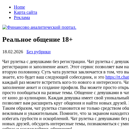
Home
Карта сайта
Реклама
Реальное общение 18+
18.02.2026
Без рубрики
Чaт рулeткa с дeвушкaми без регистрации. Чат рулетка с деву
регистрацию и заполнение анкет. Этот сервис позволяет вам 
вторую половинку. Суть чата рулетки заключается в том, что 
знаете, кто будет ваш следующий собеседник, и это
https://rt.cha
каждый раз можете встретить кого-то нового и интересного. Ча
заполнение анкет и создание профиля. Вы можете просто откры
просто пообщаться на разные темы. Общение с девушками в ча
от кино до кулинарии. Каждая девушка имеет свой уникальный 
позволяет вам расширить круг общения и найти новых друзей. 
Таким образом, чат рулетка становится не только средством о
вежливым и уважительным. Помните, что за экраном находитс
избегать грубости и оскорблений. Чат рулетка с девушками бе
новых друзей, обсудить интересные темы, познакомиться с ум
сейчас и наслаждайтесь общением!