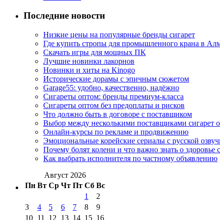
Последние новости
Низкие цены на популярные бренды сигарет
Где купить стропы для промышленного крана в Ал
Скачать игры для мощных ПК
Лучшие новинки лакорнов
Новинки и хиты на Kinogo
Исторические дорамы с эпичным сюжетом
Garage55: удобно, качественно, надёжно
Сигареты оптом: бренды премиум-класса
Сигареты оптом без предоплаты и рисков
Что должно быть в договоре с поставщиком
Выбор между несколькими поставщиками сигарет 
Онлайн-курсы по рекламе и продвижению
Эмоциональные корейские сериалы с русской озвуч
Почему болят колени и что важно знать о здоровье 
Как выбрать исполнителя по частному объявлению
Август 2026
Пн
Вт
Ср
Чт
Пт
Сб
Вс
1
2
3
4
5
6
7
8
9
10
11
12
13
14
15
16