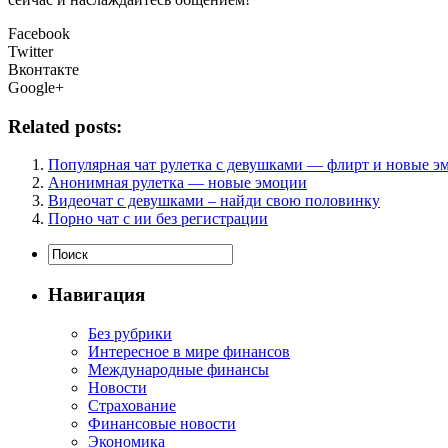
Facebook
Twitter
Вконтакте
Google+
Related posts:
Популярная чат рулетка с девушками — флирт и новые э
Анонимная рулетка — новые эмоции
Видеочат с девушками – найди свою половинку
Порно чат с ии без регистрации
Навигация
Без рубрики
Интересное в мире финансов
Международные финансы
Новости
Страхование
Финансовые новости
Экономика