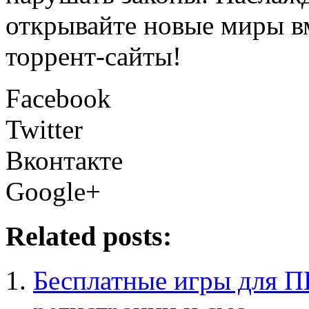
открывайте новые миры вм
торрент-сайты!
Facebook
Twitter
Вконтакте
Google+
Related posts:
Бесплатные игры для ПК