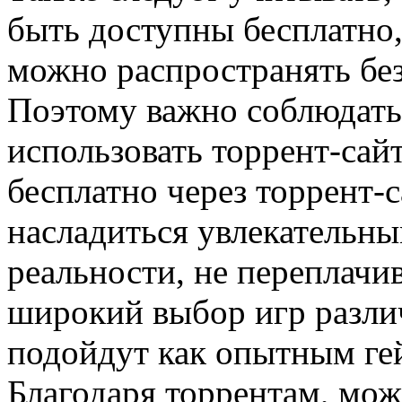
быть доступны бесплатно, 
можно распространять без
Поэтому важно соблюдать 
использовать торрент-сай
бесплатно через торрент-
насладиться увлекательн
реальности, не переплачив
широкий выбор игр разли
подойдут как опытным гей
Благодаря торрентам, мо