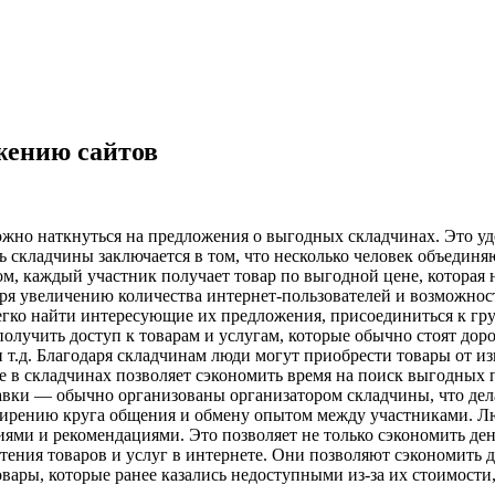
жению сайтов
жно наткнуться на предложения о выгодных складчинах. Это уд
ь складчины заключается в том, что несколько человек объедин
ом, каждый участник получает товар по выгодной цене, которая 
ря увеличению количества интернет-пользователей и возможно
гко найти интересующие их предложения, присоединиться к гру
лучить доступ к товарам и услугам, которые обычно стоят дорог
 и т.д. Благодаря складчинам люди могут приобрести товары от 
ие в складчинах позволяет сэкономить время на поиск выгодных
тавки — обычно организованы организатором складчины, что де
сширению круга общения и обмену опытом между участниками. 
ниями и рекомендациями. Это позволяет не только сэкономить де
ния товаров и услуг в интернете. Они позволяют сэкономить д
вары, которые ранее казались недоступными из-за их стоимости