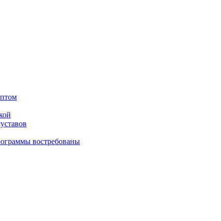
оптом
кой
суставов
рограммы востребованы