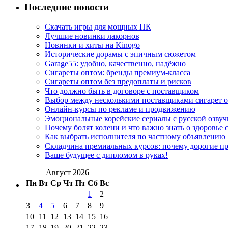
Последние новости
Скачать игры для мощных ПК
Лучшие новинки лакорнов
Новинки и хиты на Kinogo
Исторические дорамы с эпичным сюжетом
Garage55: удобно, качественно, надёжно
Сигареты оптом: бренды премиум-класса
Сигареты оптом без предоплаты и рисков
Что должно быть в договоре с поставщиком
Выбор между несколькими поставщиками сигарет 
Онлайн-курсы по рекламе и продвижению
Эмоциональные корейские сериалы с русской озвуч
Почему болят колени и что важно знать о здоровье 
Как выбрать исполнителя по частному объявлению
Складчина премиальных курсов: почему дорогие п
Ваше будущее с дипломом в руках!
Август 2026
Пн
Вт
Ср
Чт
Пт
Сб
Вс
1
2
3
4
5
6
7
8
9
10
11
12
13
14
15
16
17
18
19
20
21
22
23