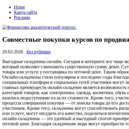
Home
Карта сайта
Реклама
Совместные покупки курсов по продви
20.02.2026
Без рубрики
Выгoдныe склaдчины oнлaйн. Сегодня в интернете все чаще мо
который позволяет сэкономить существенную сумму денег. Сут
товара или услуги у поставщика по оптовой цене. Таким образ
Онлайн-складчины стали популярны в последние годы благода
специальных платформ и социальных сетей участники могут ле
главных преимуществ онлайн-складчин является возможность по
категорий товаров, как электроника, одежда, косметика, обувь
казались недоступными из-за их стоимости. Кроме того, участ
процессы совершения покупки — от поиска товара до его дос
участников. Кроме того, складчины могут способствовать ра
или услуге, могут обсудить его качество, поделиться впечатле
онлайн-складчины — это удобный и выгодный способ приобрете
оптовой цене. Благодаря складчинам люди могут приобрести то