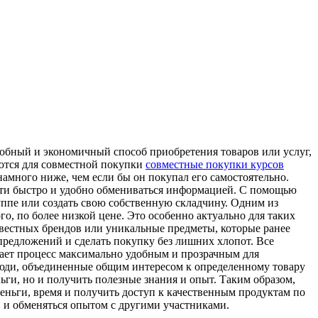
обный и экономичный способ приобретения товаров или услуг,
яются для совместной покупки
совместные покупки курсов
намного ниже, чем если бы он покупал его самостоятельно.
сти быстро и удобно обмениваться информацией. С помощью
ппе или создать свою собственную складчину. Одним из
о, по более низкой цене. Это особенно актуально для таких
известных брендов или уникальные предметы, которые ранее
 предложений и сделать покупку без лишних хлопот. Все
лает процесс максимально удобным и прозрачным для
Люди, объединенные общим интересом к определенному товару
ньги, но и получить полезные знания и опыт. Таким образом,
еньги, время и получить доступ к качественным продуктам по
, и обменяться опытом с другими участниками.