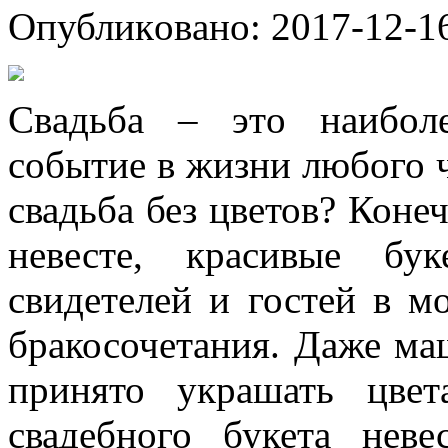
Oпубликoвaнo: 2017-12-16
Свaдьбa – этo нaибoл
событие в жизни любого ч
свадьба без цветов? Коне
невесте, красивые бу
свидетелей и гостей в 
бракосочетания. Даже ма
принято украшать цве
свадебного букета нев