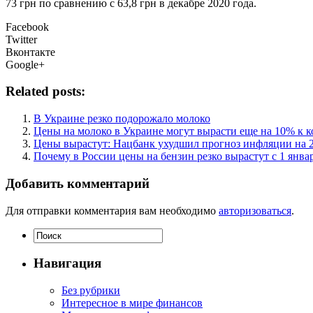
73 грн по сравнению с 63,8 грн в декабре 2020 года.
Facebook
Twitter
Вконтакте
Google+
Related posts:
В Украине резко подорожало молоко
Цены на молоко в Украине могут вырасти еще на 10% к к
Цены вырастут: Нацбанк ухудшил прогноз инфляции на 202
Почему в России цены на бензин резко вырастут с 1 январ
Добавить комментарий
Для отправки комментария вам необходимо
авторизоваться
.
Навигация
Без рубрики
Интересное в мире финансов