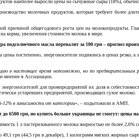
одуктов наиболее выросли цены на сычужные сыры (18%), обычно
роизводство молочных продуктов, которые требуют более длит
ной причиной общегодового роста цен на молокопродукты. Гла
н на корма, увеличения стоимости молока в мире.
ра подсолнечного масла перевалит за 100 грн – прогноз прои
а цены постепенно, энергоносители поднялись в ценах резко, а
уацию в настоящее время невозможно, но по предварительны
ли мнение в Ассоциации.
энергоносителей для промпредприятий их доля в себестоимости
огически устаревших предприятий, производящих сухое молоко.
6-12% в зависимости от категории
«, – подытожили в АМП.
до 6500 грн, но купить больше украинцы не смогут: цены н
оимость 1 л пастеризованного молока жирностью не более 2,6% со
 49,1 грн (44,5 грн в декабре), 1 килограмм мягких жирных сыро