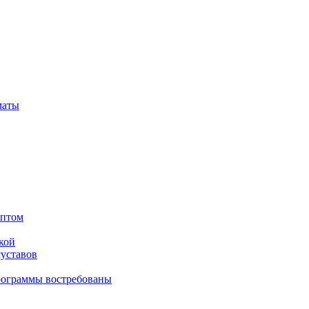
маты
оптом
кой
суставов
рограммы востребованы