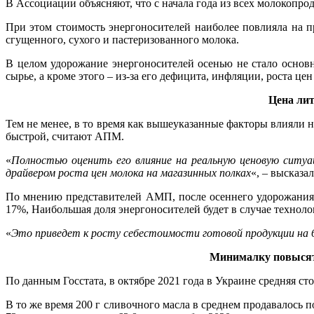
В Ассоциации объясняют, что с начала года из всех молокопр
При этом стоимость энергоносителей наиболее повлияла на п
сгущенного, сухого и пастеризованного молока.
В целом удорожание энергоносителей осенью не стало основ
сырье, а кроме этого – из-за его дефицита, инфляции, роста це
Цена лит
Тем не менее, в то время как вышеуказанные факторы влияли н
быстрой, считают АПМ.
«
Полностью оценить его влияние на реальную ценовую сит
драйвером роста цен молока на магазинных полках
«, – высказа
По мнению представителей АМП, после осеннего удорожания 
17%, Наибольшая доля энергоносителей будет в случае технол
«
Это приведет к росту себестоимости готовой продукции на 
Минималку повысят 
По данным Госстата, в октябре 2021 года в Украине средняя ст
В то же время 200 г сливочного масла в среднем продавалось по