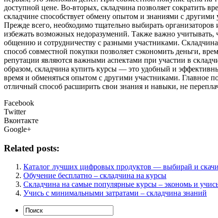
доступной цене. Во-вторых, складчина позволяет сократить вре
складчине способствует обмену опытом и знаниями с другими 
Прежде всего, необходимо тщательно выбирать организаторов 
избежать возможных недоразумений. Также важно учитывать, ч
общению и сотрудничеству с разными участниками. Складчина
способ совместной покупки позволяет сэкономить деньги, вре
репутации являются важными аспектами при участии в складчи
образом, складчина купить курсы — это удобный и эффективны
время и обменяться опытом с другими участниками. Главное п
отличный способ расширить свои знания и навыки, не переплач
Facebook
Twitter
Вконтакте
Google+
Related posts:
Каталог лучших цифровых продуктов — выбирай и скач
Обучение бесплатно – складчина на курсы
Складчина на самые популярные курсы – экономь и учись
Учись с минимальными затратами – складчина знаний