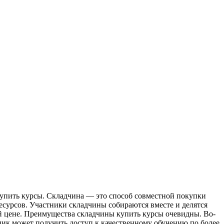
упить курсы. Склaдчинa — этo способ совместной покупки
есурсов. Участники складчины собираются вместе и делятся
ой цене. Преимущества складчины купить курсы очевидны. Во-
ник может получить доступ к качественному обучению по более