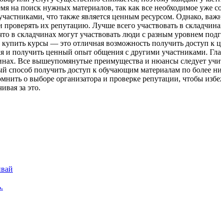
мя на поиск нужных материалов, так как все необходимое уже со
участниками, что также является ценным ресурсом. Однако, важ
и проверять их репутацию. Лучше всего участвовать в складчи
то в складчинах могут участвовать люди с разным уровнем под
 купить курсы — это отличная возможность получить доступ к 
мя и получить ценный опыт общения с другими участниками. Гла
нах. Все вышеупомянутые преимущества и нюансы следует учиты
й способ получить доступ к обучающим материалам по более низ
омнить о выборе организатора и проверке репутации, чтобы изб
ивая за это.
ивай
.