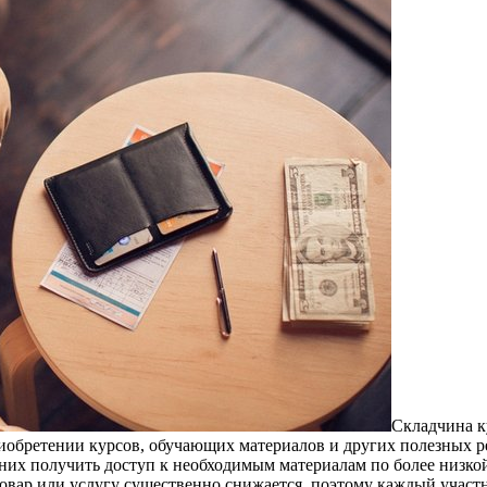
Склaдчинa к
риобретении курсов, обучающих материалов и других полезных р
 них получить доступ к необходимым материалам по более низк
товар или услугу существенно снижается, поэтому каждый участ