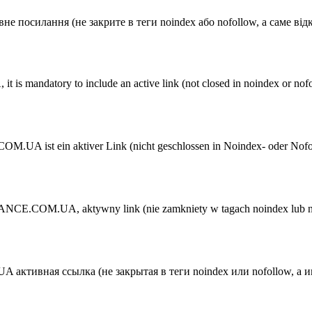
e посилання (не закрите в теги noindex або nofollow, а саме 
 mandatory to include an active link (not closed in noindex or n
ist ein aktiver Link (nicht geschlossen in Noindex- oder Nofollo
.COM.UA, aktywny link (nie zamkniety w tagach noindex lub nofoll
ктивная ссылка (не закрытая в теги noindex или nofollow, а и