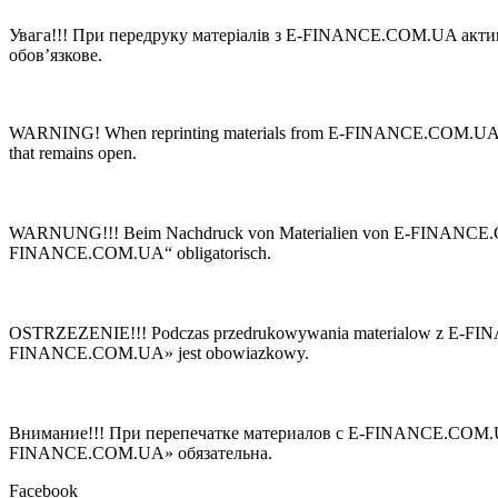
Увaгa!!! При пeрeдруку мaтeріaлів з E-FINANCE.COM.UA aктивн
обов’язкове.
WARNING! When reprinting materials from E-FINANCE.COM.UA, it is
that remains open.
WARNUNG!!! Beim Nachdruck von Materialien von E-FINANCE.COM.UA 
FINANCE.COM.UA“ obligatorisch.
OSTRZEZENIE!!! Podczas przedrukowywania materialow z E-FINANCE
FINANCE.COM.UA» jest obowiazkowy.
Внимание!!! При перепечатке материалов с E-FINANCE.COM.UA а
FINANCE.COM.UA» обязательна.
Facebook