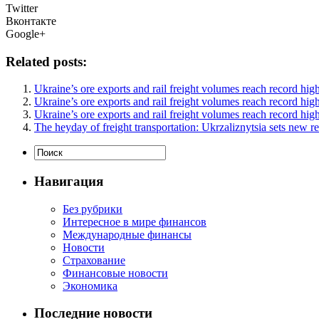
Twitter
Вконтакте
Google+
Related posts:
Ukraine’s ore exports and rail freight volumes reach record hig
Ukraine’s ore exports and rail freight volumes reach record hig
Ukraine’s ore exports and rail freight volumes reach record hig
The heyday of freight transportation: Ukrzaliznytsia sets new r
Навигация
Без рубрики
Интересное в мире финансов
Международные финансы
Новости
Страхование
Финансовые новости
Экономика
Последние новости