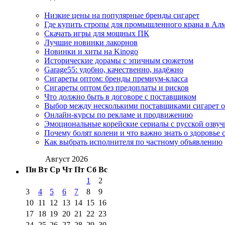
Низкие цены на популярные бренды сигарет
Где купить стропы для промышленного крана в Ал
Скачать игры для мощных ПК
Лучшие новинки лакорнов
Новинки и хиты на Kinogo
Исторические дорамы с эпичным сюжетом
Garage55: удобно, качественно, надёжно
Сигареты оптом: бренды премиум-класса
Сигареты оптом без предоплаты и рисков
Что должно быть в договоре с поставщиком
Выбор между несколькими поставщиками сигарет 
Онлайн-курсы по рекламе и продвижению
Эмоциональные корейские сериалы с русской озвуч
Почему болят колени и что важно знать о здоровье 
Как выбрать исполнителя по частному объявлению
Август 2026
Пн
Вт
Ср
Чт
Пт
Сб
Вс
1
2
3
4
5
6
7
8
9
10
11
12
13
14
15
16
17
18
19
20
21
22
23
24
25
26
27
28
29
30