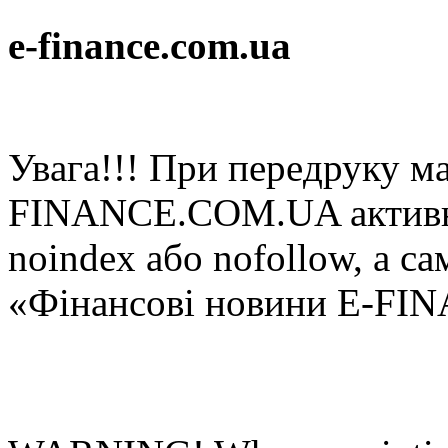
e-finance.com.ua
Увaгa!!! При пeрeдруку мa
FINANCE.COM.UA aктивнe 
noindex або nofollow, а са
«Фінансові новини E-FI