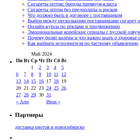
Сигареты оптом: бренды премиум-класса
Сигареты оптом без предоплаты и рисков
Что должно быть в договоре с поставщиком
Выбор между несколькими поставщиками сигарет 
Онлайн-курсы по рекламе и продвижению
Эмоциональные корейские сериалы с русской озвуч
Почему болят колени и что важно знать о здоровье 
Как выбрать исполнителя по частному объявлению
Май 2024
Пн
Вт
Ср
Чт
Пт
Сб
Вс
1
2
3
4
5
6
7
8
9
10
11
12
13
14
15
16
17
18
19
20
21
22
23
24
25
26
27
28
29
30
31
« Апр
Июн »
Партнеры
доставка цветов в новосибирске